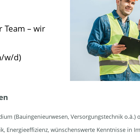
 Team – wir
/w/d)
en
ium (Bauingenieurwesen, Versorgungstechnik o.ä.) od
ik, Energieeffizienz, wünschenswerte Kenntnisse in 