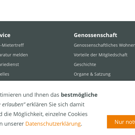
vice
Genossenschaft
Mietertreff
Genossenschaftliches Wohne
aratur melden
Vorteile der Mitgliedschaft
riedienst
Geschichte
elles
Organe & Satzung
nloads
timieren und Ihnen das
bestmögliche
e erlauben“
erklären Sie sich damit
 die Möglichkeit, einzelne Cookies
n e.G.
Nur not
 in unserer
Datenschutzerklärung
.