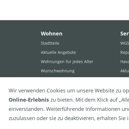
Wohnen
Ser
Stadtteile
WGS-
Aktuelle Angebote
Rep
Wohnungen für jedes Alter
Hava
Wunschwohnung
Aktu
Stellplätze
Dow
Gästewohnungen
Wir verwenden Cookies um unsere Website zu op
Monteurwohnung
Online-Erlebnis
zu bieten. Mit dem Klick auf
„All
einverstanden. Weiterführende Informationen und
© Wohnungsbaugenossenschaft Sangerhause
zuzulassen oder sie zu deaktivieren, erhalten Sie
Impressum
|
Datenschutz