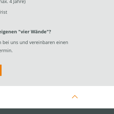
max. 4 Jahre)
rist
 eigenen "vier Wände"?
h bei uns und vereinbaren einen
ermin.